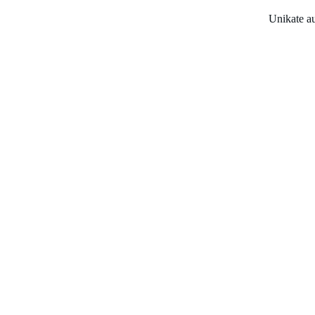
Unikate a
Ohrrin
Weiß/Rot