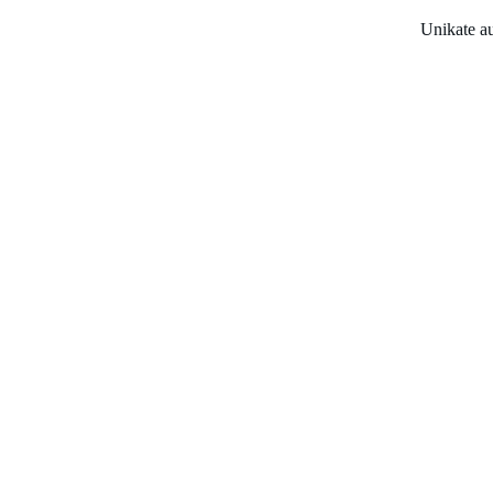
Unikate a
Ohrrin
Bunt